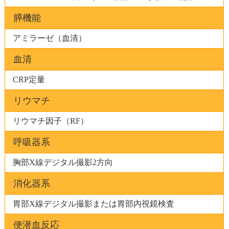
膵機能
アミラーゼ（血清）
血清
CRP定量
リウマチ
リウマチ因子（RF）
呼吸器系
胸部X線デジタル撮影2方向
消化器系
胃部X線デジタル撮影または胃部内視鏡検査
便潜血反応