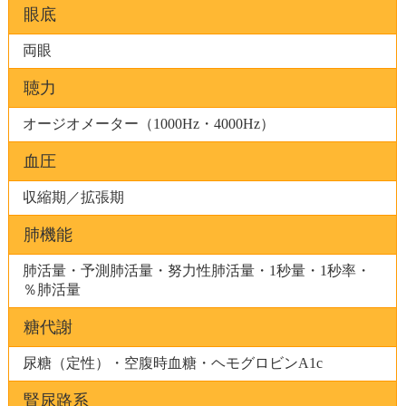
眼底
両眼
聴力
オージオメーター（1000Hz・4000Hz）
血圧
収縮期／拡張期
肺機能
肺活量・予測肺活量・努力性肺活量・1秒量・1秒率・
％肺活量
糖代謝
尿糖（定性）・空腹時血糖・ヘモグロビンA1c
腎尿路系