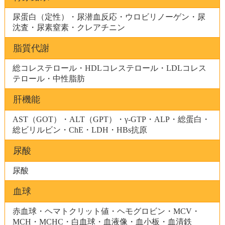
尿蛋白（定性）・尿潜血反応・ウロビリノーゲン・尿
沈査・尿素窒素・クレアチニン
脂質代謝
総コレステロール・HDLコレステロール・LDLコレス
テロール・中性脂肪
肝機能
AST（GOT）・ALT（GPT）・γ-GTP・ALP・総蛋白・
総ビリルビン・ChE・LDH・HBs抗原
尿酸
尿酸
血球
赤血球・ヘマトクリット値・ヘモグロビン・MCV・
MCH・MCHC・白血球・血液像・血小板・血清鉄